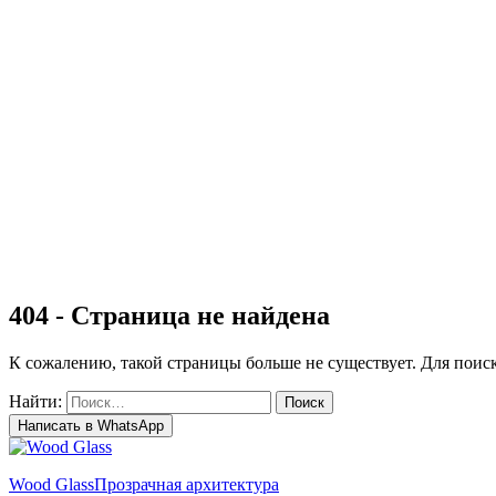
Коттеджей и загородных домов
Панорамное остекление
Фасадов домов
Входных групп
Витрин
Садовых павильонов
Ремонт
Наши работы
Доставка
Гарантия
Блог
Контакты
404 - Страница не найдена
К сожалению, такой страницы больше не существует. Для пои
Найти:
Написать в WhatsApp
Wood Glass
Прозрачная архитектура