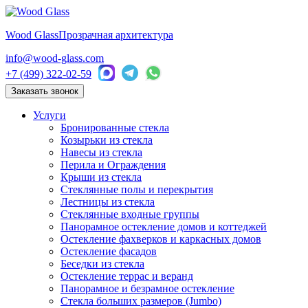
Wood Glass
Прозрачная архитектура
info@wood-glass.com
+7 (499) 322-02-59
Заказать звонок
Услуги
Бронированные стекла
Козырьки из стекла
Навесы из стекла
Перила и Ограждения
Крыши из стекла
Стеклянные полы и перекрытия
Лестницы из стекла
Стеклянные входные группы
Панорамное остекление домов и коттеджей
Остекление фахверков и каркасных домов
Остекление фасадов
Беседки из стекла
Остекление террас и веранд
Панорамное и безрамное остекление
Стекла больших размеров (Jumbo)