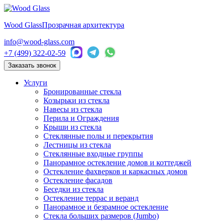
Wood Glass
Прозрачная архитектура
info@wood-glass.com
+7 (499) 322-02-59
Заказать звонок
Услуги
Бронированные стекла
Козырьки из стекла
Навесы из стекла
Перила и Ограждения
Крыши из стекла
Стеклянные полы и перекрытия
Лестницы из стекла
Стеклянные входные группы
Панорамное остекление домов и коттеджей
Остекление фахверков и каркасных домов
Остекление фасадов
Беседки из стекла
Остекление террас и веранд
Панорамное и безрамное остекление
Стекла больших размеров (Jumbo)