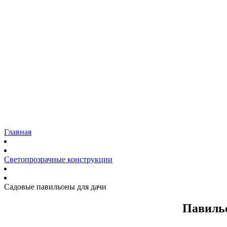
Коттеджей и загородных домов
Панорамное остекление
Фасадов домов
Входных групп
Витрин
Садовых павильонов
Ремонт
Наши работы
Доставка
Гарантия
Блог
Контакты
Главная
Светопрозрачные конструкции
Садовые павильоны для дачи
Павильо