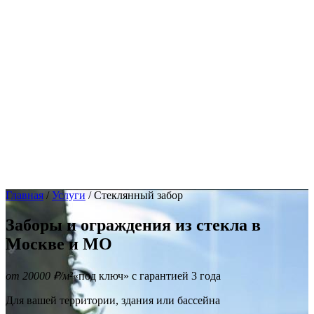
Остекление
Коттеджей и загородных домов
Панорамное остекление
Фасадов домов
Входных групп
Витрин
Садовых павильонов
Ремонт
Наши работы
Доставка
Гарантия
Блог
Контакты
Главная
/
Услуги
/
Стеклянный забор
Заборы и ограждения из стекла в
Москве и МО
от 20000 ₽/м²
«под ключ» с гарантией 3 года
Для вашей территории, здания или бассейна