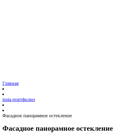
Остекление
Коттеджей и загородных домов
Панорамное остекление
Фасадов домов
Входных групп
Витрин
Садовых павильонов
Ремонт
Наши работы
Доставка
Гарантия
Блог
Контакты
Главная
insta-портфолио
Фасадное панорамное остекление
Фасадное панорамное остекление