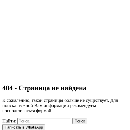
Остекление
Коттеджей и загородных домов
Панорамное остекление
Фасадов домов
Входных групп
Витрин
Садовых павильонов
Ремонт
Наши работы
Доставка
Гарантия
Блог
Контакты
404 - Страница не найдена
К сожалению, такой страницы больше не существует. Для
поиска нужной Вам информации рекомендуем
воспользоваться формой:
Найти:
Написать в WhatsApp