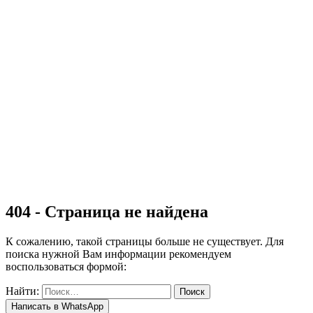
Остекление
Коттеджей и загородных домов
Панорамное остекление
Фасадов домов
Входных групп
Витрин
Садовых павильонов
Ремонт
Наши работы
Доставка
Гарантия
Блог
Контакты
404 - Страница не найдена
К сожалению, такой страницы больше не существует. Для
поиска нужной Вам информации рекомендуем
воспользоваться формой:
Найти:
Написать в WhatsApp