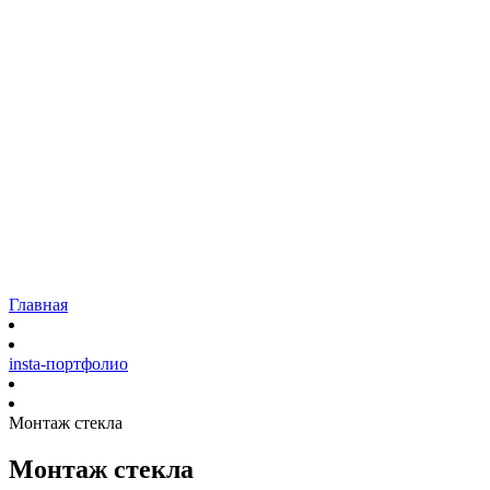
Остекление
Коттеджей и загородных домов
Панорамное остекление
Фасадов домов
Входных групп
Витрин
Садовых павильонов
Ремонт
Наши работы
Доставка
Гарантия
Блог
Контакты
Главная
insta-портфолио
Монтаж стекла
Монтаж стекла