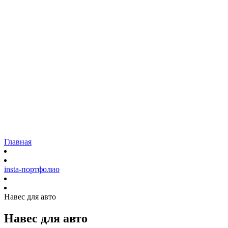
Остекление
Коттеджей и загородных домов
Панорамное остекление
Фасадов домов
Входных групп
Витрин
Садовых павильонов
Ремонт
Наши работы
Доставка
Гарантия
Блог
Контакты
Главная
insta-портфолио
Навес для авто
Навес для авто