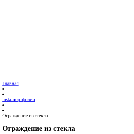
Остекление
Коттеджей и загородных домов
Панорамное остекление
Фасадов домов
Входных групп
Витрин
Садовых павильонов
Ремонт
Наши работы
Доставка
Гарантия
Блог
Контакты
Главная
insta-портфолио
Ограждение из стекла
Ограждение из стекла