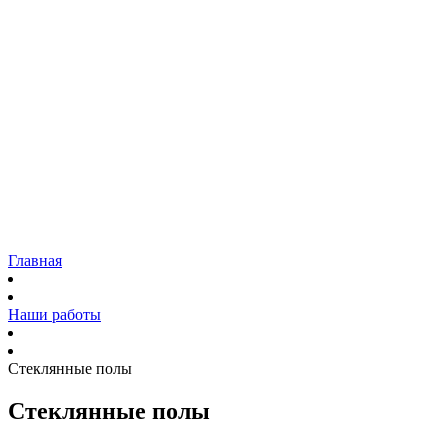
Коттеджей и загородных домов
Панорамное остекление
Фасадов домов
Входных групп
Витрин
Садовых павильонов
Ремонт
Наши работы
Доставка
Гарантия
Блог
Контакты
Главная
Наши работы
Стеклянные полы
Стеклянные полы