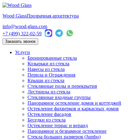
Wood Glass
Прозрачная архитектура
info@wood-glass.com
+7 (499) 322-02-59
Заказать звонок
Услуги
Бронированные стекла
Козырьки из стекла
Навесы из стекла
Перила и Ограждения
Крыши из стекла
Стеклянные полы и перекрытия
Лестницы из стекла
Стеклянные входные группы
Панорамное остекление домов и коттеджей
Остекление фахверков и каркасных домов
Остекление фасадов
Беседки из стекла
Остекление террас и веранд
Панорамное и безрамное остекление
Стекла больших размеров (Jumbo)