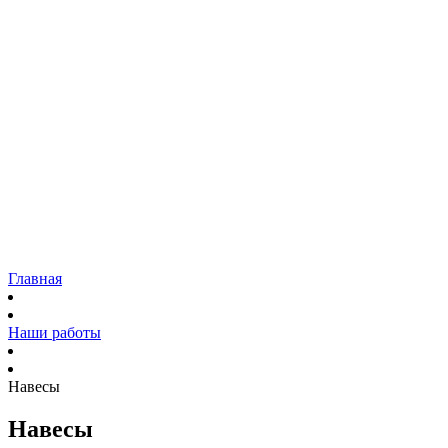
Остекление
Коттеджей и загородных домов
Панорамное остекление
Фасадов домов
Входных групп
Витрин
Садовых павильонов
Ремонт
Наши работы
Доставка
Гарантия
Блог
Контакты
Главная
Наши работы
Навесы
Навесы