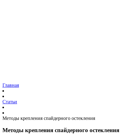
Остекление
Коттеджей и загородных домов
Панорамное остекление
Фасадов домов
Входных групп
Витрин
Садовых павильонов
Ремонт
Наши работы
Доставка
Гарантия
Блог
Контакты
Главная
Статьи
Методы крепления спайдерного остекления
Методы крепления спайдерного остекления